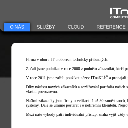
O NÁS
SLUŽBY
CLOUD
REFERENCE
Firma v oboru IT a oborech technicky příbuzných.
Začali jsme podnikat v roce 2008 z podnětu zákazníků, kteří p
V roce 2011 jsme začali používat název ITnaKLÍČ a pronajali 
Díky nárůstu nových zákazníků a rozšiřování portfolia našich s
vlastní provozovnu.
Našimi zákazníky jsou firmy o velikosti 1 až 50 zaměstnanců, kt
systémy. Dále se umíme postarat i o nefiremní klientelu. Nejso
Mezi naše výhody patří individuální přístup, snaha vyjít vždy 